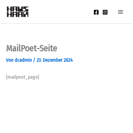
Zum
Inhalt
springen
MailPoet-Seite
Von
dcadmin
/
23. Dezember 2024
[mailpoet_page]